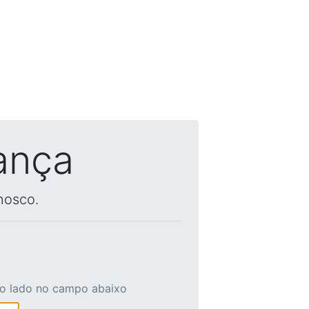
ança
nosco.
ao lado no campo abaixo