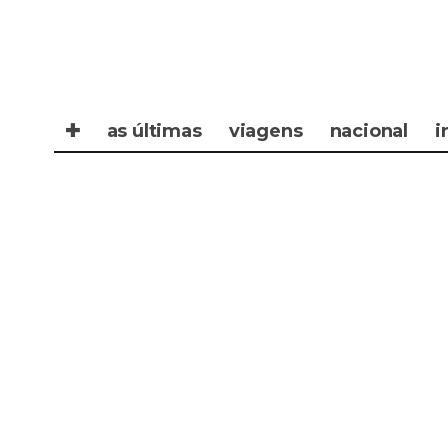
✚
as últimas
viagens
nacional
i