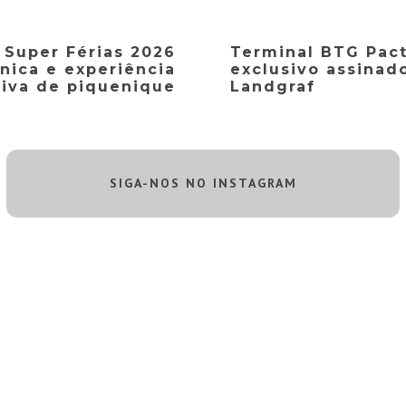
 Super Férias 2026
Terminal BTG Pac
ica e experiência
exclusivo assinad
siva de piquenique
Landgraf
SIGA-NOS NO INSTAGRAM