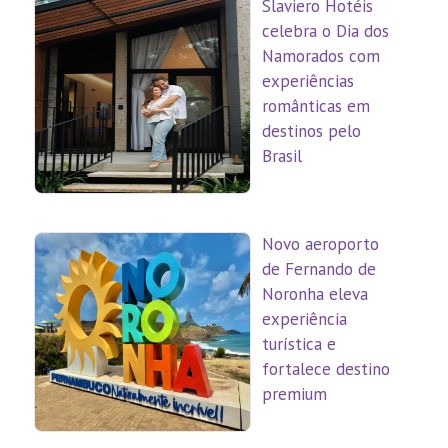
Slaviero Hotéis
celebra o Dia dos
Namorados com
experiências
românticas em
destinos pelo
Brasil
Novo aeroporto
de Fernando de
Noronha eleva
experiência
turística e
fortalece destino
premium