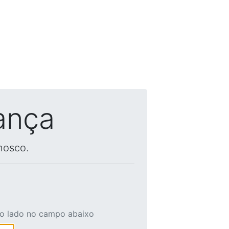
ança
nosco.
ao lado no campo abaixo