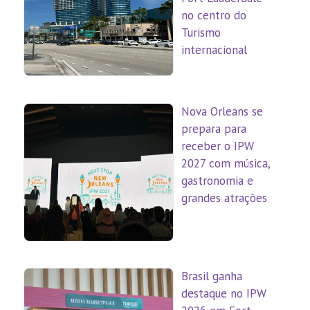
no centro do
Turismo
internacional
Nova Orleans se
prepara para
receber o IPW
2027 com música,
gastronomia e
grandes atrações
Brasil ganha
destaque no IPW