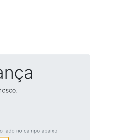
ança
nosco.
ao lado no campo abaixo