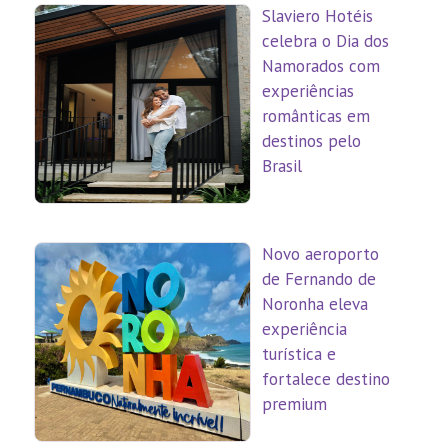
Slaviero Hotéis
celebra o Dia dos
Namorados com
experiências
românticas em
destinos pelo
Brasil
Novo aeroporto
de Fernando de
Noronha eleva
experiência
turística e
fortalece destino
premium