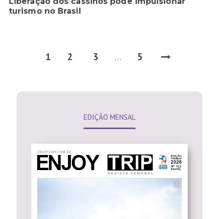
Liberação dos cassinos pode impulsionar
turismo no Brasil
1
2
3
5
…
EDIÇÃO MENSAL