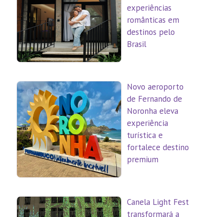
experiências
românticas em
destinos pelo
Brasil
Novo aeroporto
de Fernando de
Noronha eleva
experiência
turística e
fortalece destino
premium
Canela Light Fest
transformará a