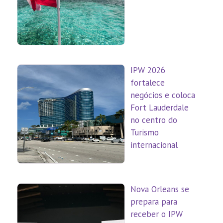
IPW 2026
fortalece
negócios e coloca
Fort Lauderdale
no centro do
Turismo
internacional
Nova Orleans se
prepara para
receber o IPW