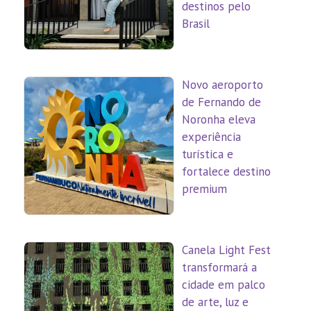
destinos pelo
Brasil
Novo aeroporto
de Fernando de
Noronha eleva
experiência
turística e
fortalece destino
premium
Canela Light Fest
transformará a
cidade em palco
de arte, luz e