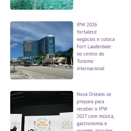
IPW 2026
fortalece
negócios e coloca
Fort Lauderdale
no centro do
Turismo
internacional
Nova Orleans se
prepara para
receber o IPW
2027 com música,
gastronomia e
grandes atrações