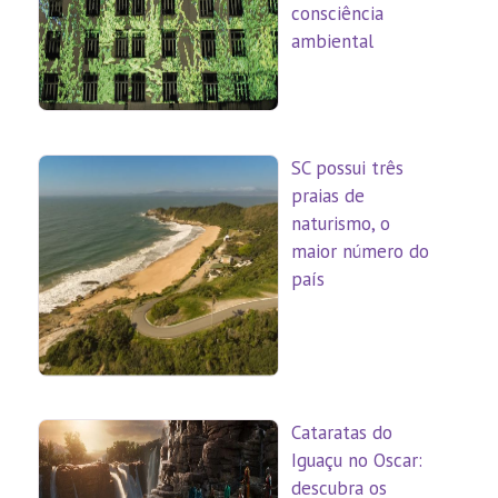
consciência
ambiental
SC possui três
praias de
naturismo, o
maior número do
país
Cataratas do
Iguaçu no Oscar:
descubra os