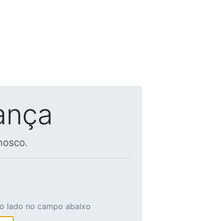
ança
nosco.
ao lado no campo abaixo