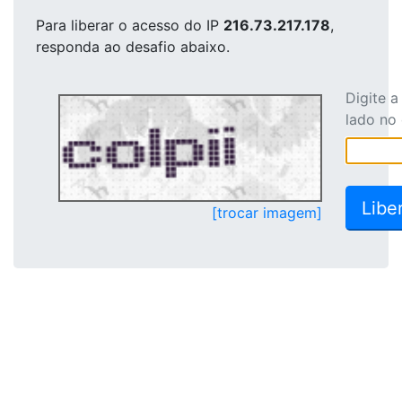
Para liberar o acesso
do IP
216.73.217.178
,
responda ao desafio abaixo.
Digite 
lado no
[trocar imagem]