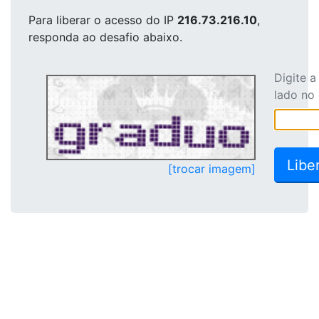
Para liberar o acesso
do IP
216.73.216.10
,
responda ao desafio abaixo.
Digite 
lado no
[trocar imagem]