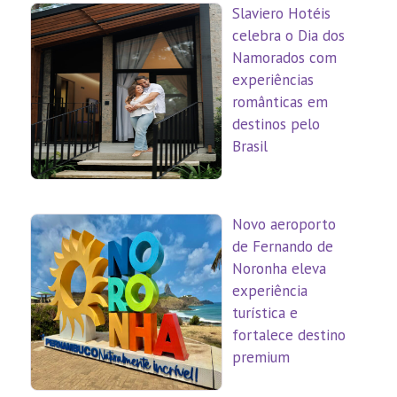
Slaviero Hotéis
celebra o Dia dos
Namorados com
experiências
românticas em
destinos pelo
Brasil
Novo aeroporto
de Fernando de
Noronha eleva
experiência
turística e
fortalece destino
premium