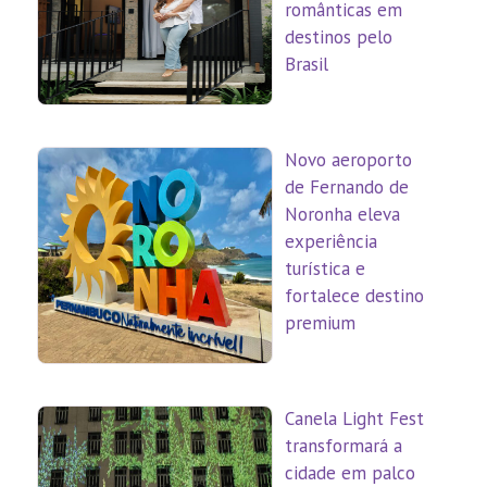
românticas em
destinos pelo
Brasil
Novo aeroporto
de Fernando de
Noronha eleva
experiência
turística e
fortalece destino
premium
Canela Light Fest
transformará a
cidade em palco