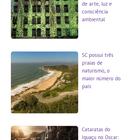
de arte, luz e
consciência
ambiental
SC possui três
praias de
naturismo, o
maior número do
país
Cataratas do
Iguaçu no Oscar: