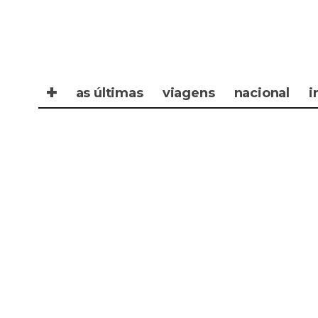
✚
as últimas
viagens
nacional
i