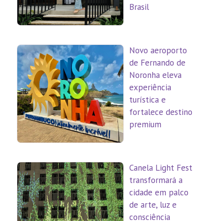
Brasil
Novo aeroporto
de Fernando de
Noronha eleva
experiência
turística e
fortalece destino
premium
Canela Light Fest
transformará a
cidade em palco
de arte, luz e
consciência