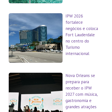
IPW 2026
fortalece
negócios e coloca
Fort Lauderdale
no centro do
Turismo
internacional
Nova Orleans se
prepara para
receber o IPW
2027 com música,
gastronomia e
grandes atrações