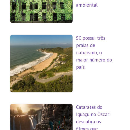
ambiental
SC possui três
praias de
naturismo, o
maior número do
país
Cataratas do
Iguaçu no Oscar:
descubra os
filmes que