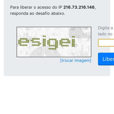
Para liberar o acesso
do IP
216.73.216.146
,
responda ao desafio abaixo.
Digite 
lado no
[trocar imagem]