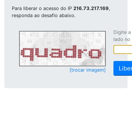
Para liberar o acesso
do IP
216.73.217.169
,
responda ao desafio abaixo.
Digite 
lado no
[trocar imagem]