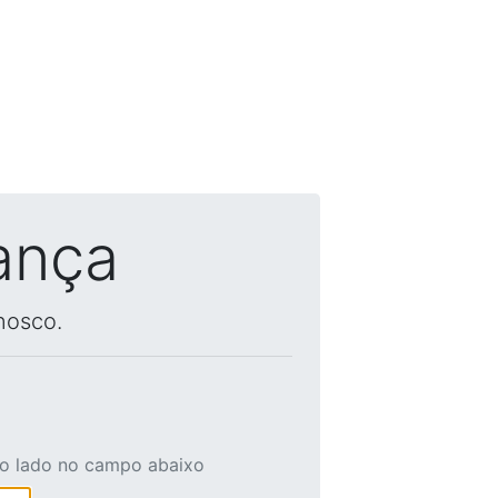
ança
nosco.
ao lado no campo abaixo