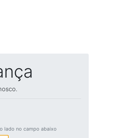
ança
nosco.
ao lado no campo abaixo