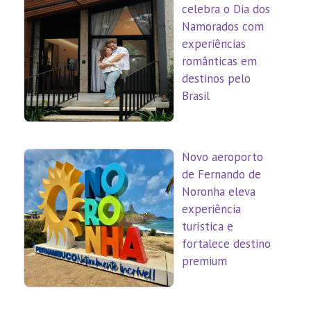
celebra o Dia dos
Namorados com
experiências
românticas em
destinos pelo
Brasil
Novo aeroporto
de Fernando de
Noronha eleva
experiência
turística e
fortalece destino
premium