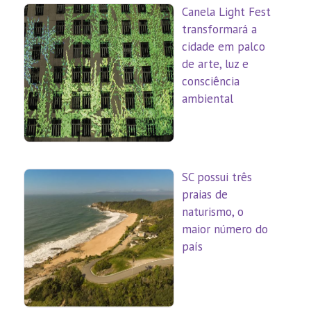
Canela Light Fest
transformará a
cidade em palco
de arte, luz e
consciência
ambiental
SC possui três
praias de
naturismo, o
maior número do
país