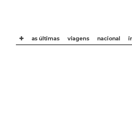
✚
as últimas
viagens
nacional
i