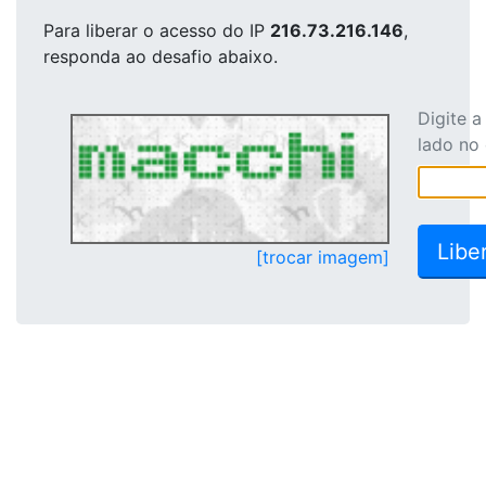
Para liberar o acesso
do IP
216.73.216.146
,
responda ao desafio abaixo.
Digite 
lado no
[trocar imagem]