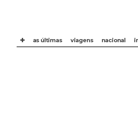
✚
as últimas
viagens
nacional
i