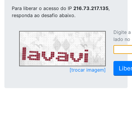
Para liberar o acesso
do IP
216.73.217.135
,
responda ao desafio abaixo.
Digite 
lado no
[trocar imagem]