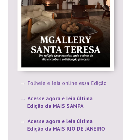
Folheie e leia online essa Edição
Acesse agora e leia última
Edição da MAIS SAMPA
Acesse agora e leia última
Edição da MAIS RIO DE JANEIRO