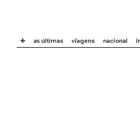
✚
as últimas
viagens
nacional
i