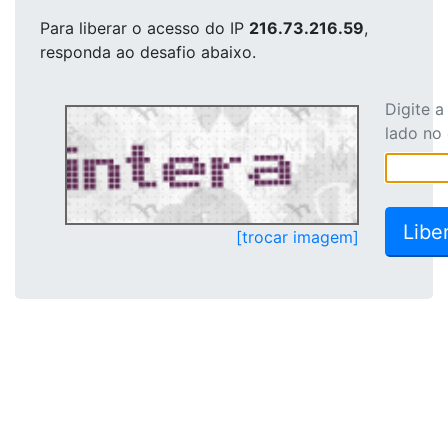
Para liberar o acesso
do IP
216.73.216.59
,
responda ao desafio abaixo.
Digite 
lado no
[trocar imagem]