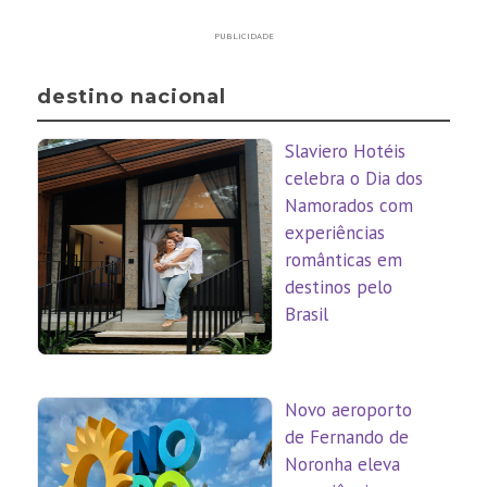
PUBLICIDADE
destino nacional
Slaviero Hotéis
celebra o Dia dos
Namorados com
experiências
românticas em
destinos pelo
Brasil
Novo aeroporto
de Fernando de
Noronha eleva