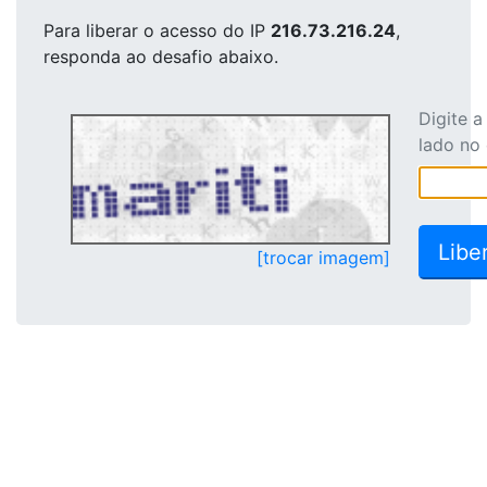
Para liberar o acesso
do IP
216.73.216.24
,
responda ao desafio abaixo.
Digite 
lado no
[trocar imagem]