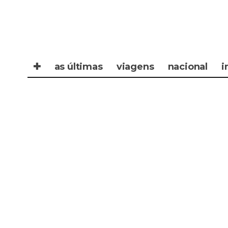
✚
as últimas
viagens
nacional
i