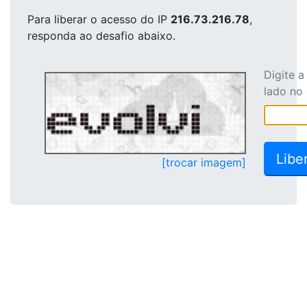
Para liberar o acesso
do IP
216.73.216.78
,
responda ao desafio abaixo.
Digite 
lado no
[trocar imagem]