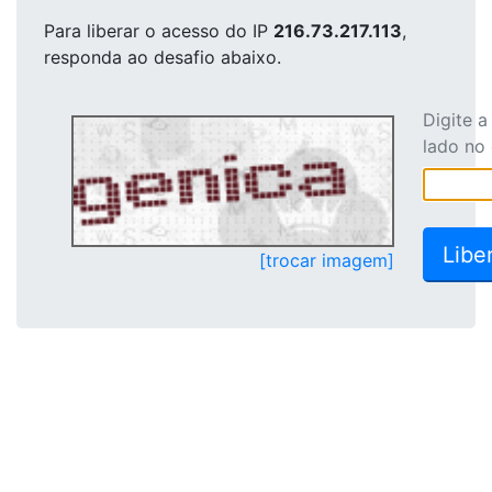
Para liberar o acesso
do IP
216.73.217.113
,
responda ao desafio abaixo.
Digite 
lado no
[trocar imagem]