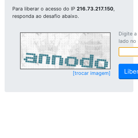
Para liberar o acesso
do IP
216.73.217.150
,
responda ao desafio abaixo.
Digite 
lado no
[trocar imagem]