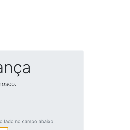
ança
nosco.
ao lado no campo abaixo