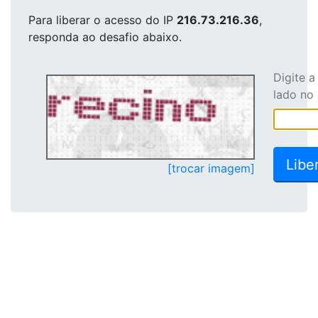
Para liberar o acesso
do IP
216.73.216.36
,
responda ao desafio abaixo.
Digite 
lado no
[trocar imagem]