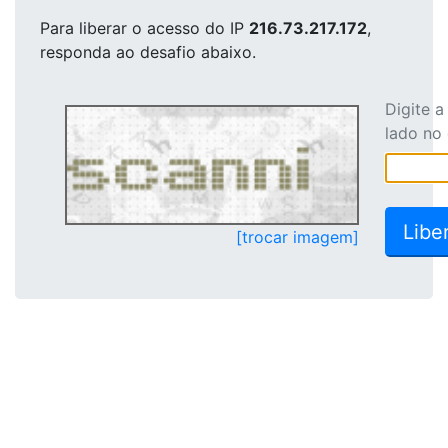
Para liberar o acesso
do IP
216.73.217.172
,
responda ao desafio abaixo.
Digite 
lado no
[trocar imagem]