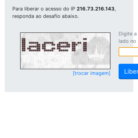
Para liberar o acesso
do IP
216.73.216.143
,
responda ao desafio abaixo.
Digite 
lado no
[trocar imagem]