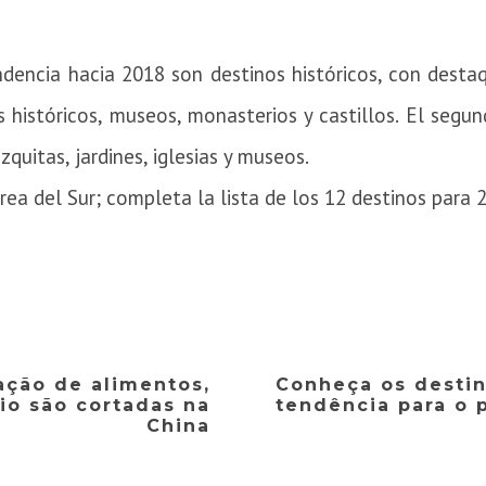
dencia hacia 2018 son destinos históricos, con desta
istóricos, museos, monasterios y castillos.
El segun
zquitas, jardines, iglesias y museos.
orea del Sur;
completa la lista de los 12 destinos para 
ação de alimentos,
Conheça os desti
io são cortadas na
tendência para o 
China