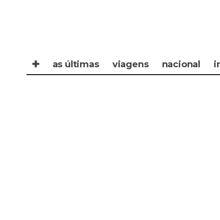
✚
as últimas
viagens
nacional
i