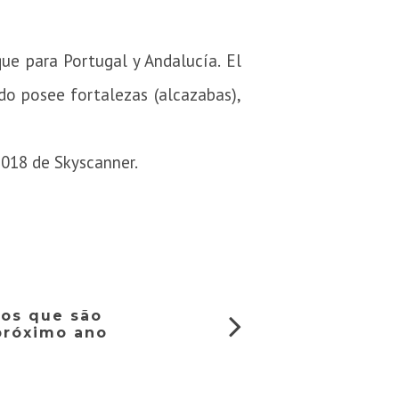
que para Portugal y Andalucía.
El
do posee fortalezas (alcazabas),
2018 de Skyscanner.
nos que são
próximo ano