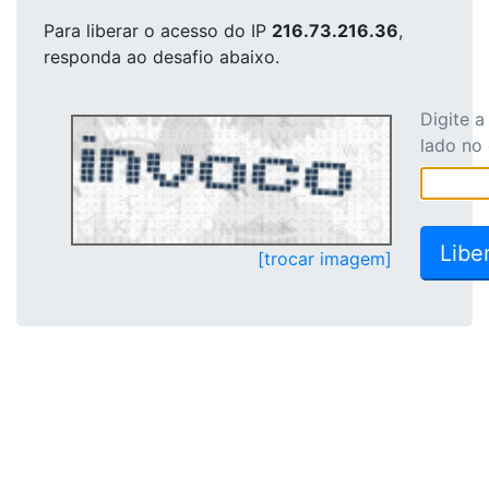
Para liberar o acesso
do IP
216.73.216.36
,
responda ao desafio abaixo.
Digite 
lado no
[trocar imagem]