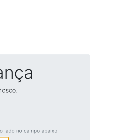
ança
nosco.
ao lado no campo abaixo